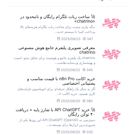
🚀 ساخت ربات تلگرام رایگان و نامحدود در
«chatrino»
دیگه نیازی نیست برای ساخت ربات تلگرام هزینه‌های بالا
پرداخت کنید! با سیستم جدید...
2025/09/23
347
معرفی تصویری پلتفرم جامع هوش مصنوعی
chatrino
chatrino یک پلتفرم جامع و هوشمند برای تحلیل سئو، امنیت
و بهینه‌سازی وب‌سایت‌هاست...
2025/09/22
345
خرید اکانت n8n Pro با قیمت مناسب و
پشتیبانی اختصاصی
اگر به دنبال یک راهکار حرفه‌ای برای اتوماسیون فرایندهای
کاری هستید، خرید اکانت n...
2025/09/20
380
🚀 خرید API ChatGPT با شارژ پایه + دریافت
۴۰ توکن رایگان
دسترسی به API ChatGPT (OpenAI) این روزها یکی از
ضروری‌ترین ابزارها برای توسعه‌ده...
2025/09/20
335