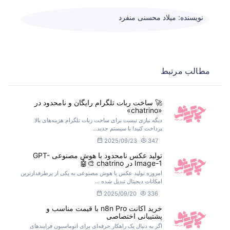
نویسنده: میلاد محسنی منفرد
مطالب مرتبط
🚀 ساخت ربات تلگرام رایگان و نامحدود در
«chatrino»
دیگه نیازی نیست برای ساخت ربات تلگرام هزینه‌های بالا
پرداخت کنید! با سیستم جدید...
2025/09/23
347
تولید عکس نامحدود با هوش مصنوعی GPT-
Image-1 در chatrino 🎨🤖
امروزه تولید عکس با هوش مصنوعی به یکی از پرطرفدارترین
امکانات دیجیتال تبدیل شده ...
2025/09/20
336
خرید اکانت n8n Pro با قیمت مناسب و
پشتیبانی اختصاصی
اگر به دنبال یک راهکار حرفه‌ای برای اتوماسیون فرایندهای